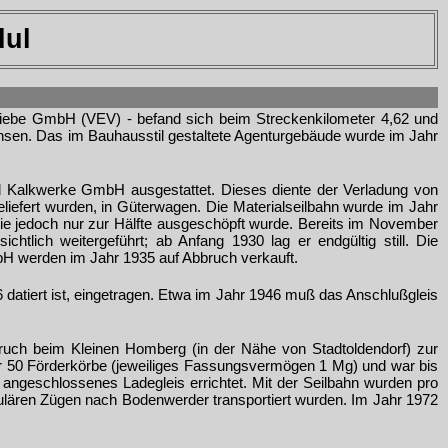
dul
riebe GmbH (VEV) - befand sich beim Streckenkilometer 4,62 und
ensen. Das im Bauhausstil gestaltete Agenturgebäude wurde im Jahr
nd Kalkwerke GmbH ausgestattet. Dieses diente der Verladung von
liefert wurden, in Güterwagen. Die Materialseilbahn wurde im Jahr
die jedoch nur zur Hälfte ausgeschöpft wurde. Bereits im November
tlich weitergeführt; ab Anfang 1930 lag er endgültig still. Die
bH werden im Jahr 1935 auf Abbruch verkauft.
 datiert ist, eingetragen. Etwa im Jahr 1946 muß das Anschlußgleis
uch beim Kleinen Homberg (in der Nähe von Stadtoldendorf) zur
ber 50 Förderkörbe (jeweiliges Fassungsvermögen 1 Mg) und war bis
ngeschlossenes Ladegleis errichtet. Mit der Seilbahn wurden pro
gulären Zügen nach Bodenwerder transportiert wurden. Im Jahr 1972