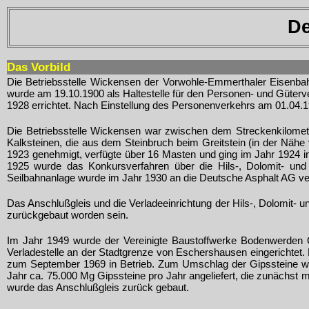
De
Das Vorbild
Die Betriebsstelle Wickensen der Vorwohle-Emmerthaler Eisenba
wurde am 19.10.1900 als Haltestelle für den Personen- und Güterv
1928 errichtet. Nach Einstellung des Personenverkehrs am 01.04.1
Die Betriebsstelle Wickensen war zwischen dem Streckenkilomete
Kalksteinen, die aus dem Steinbruch beim Greitstein (in der Nähe
1923 genehmigt, verfügte über 16 Masten und ging im Jahr 1924 in
1925 wurde das Konkursverfahren über die Hils-, Dolomit- und K
Seilbahnanlage wurde im Jahr 1930 an die Deutsche Asphalt AG ver
Das Anschlußgleis und die Verladeeinrichtung der Hils-, Dolomit- 
zurückgebaut worden sein.
Im Jahr 1949 wurde der Vereinigte Baustoffwerke Bodenwerden 
Verladestelle an der Stadtgrenze von Eschershausen eingerichtet.
zum September 1969 in Betrieb. Zum Umschlag der Gipssteine wur
Jahr ca. 75.000 Mg Gipssteine pro Jahr angeliefert, die zunächst
wurde das Anschlußgleis zurück gebaut.