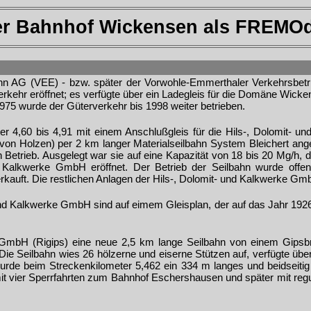
r Bahnhof Wickensen als FREMO
hn AG (VEE) - bzw. später der Vorwohle-Emmerthaler Verkehrsbet
erkehr eröffnet; es verfügte über ein Ladegleis für die Domäne Wick
975 wurde der Güterverkehr bis 1998 weiter betrieben.
r 4,60 bis 4,91 mit einem Anschlußgleis für die Hils-, Dolomit- u
 von Holzen) per 2 km langer Materialseilbahn System Bleichert ange
 Betrieb. Ausgelegt war sie auf eine Kapazität von 18 bis 20 Mg/h, 
alkwerke GmbH eröffnet. Der Betrieb der Seilbahn wurde offensich
kauft. Die restlichen Anlagen der Hils-, Dolomit- und Kalkwerke Gm
und Kalkwerke GmbH sind auf eimem Gleisplan, der auf das Jahr 1926
GmbH (Rigips) eine neue 2,5 km lange Seilbahn von einem Gipsbr
 Die Seilbahn wies 26 hölzerne und eiserne Stützen auf, verfügte ü
de beim Streckenkilometer 5,462 ein 334 m langes und beidseitig a
 mit vier Sperrfahrten zum Bahnhof Eschershausen und später mit re