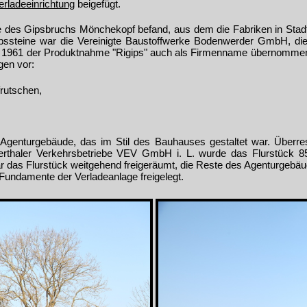
erladeeinrichtung
beigefügt.
e des Gipsbruchs Mönchekopf befand, aus dem die Fabriken in Stadto
pssteine war die Vereinigte Baustoffwerke Bodenwerder GmbH, die
 1961 der Produktnahme "Rigips" auch als Firmenname übernommen
gen vor:
frutschen,
.
 Agenturgebäude, das im Stil des Bauhauses gestaltet war. Überr
rthaler Verkehrsbetriebe VEV GmbH i. L. wurde das Flurstück 
ar das Flurstück weitgehend freigeräumt, die Reste des Agenturgebä
Fundamente der Verladeanlage freigelegt.